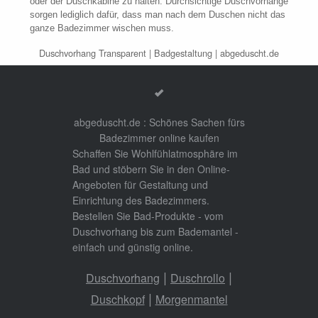
oder der Duschkabine zu halten. Durchsichtige Duschvorhänge
sorgen lediglich dafür, dass man nach dem Duschen nicht das
ganze Badezimmer wischen muss.
Duschvorhang Transparent
|
Badgestaltung
| abgeduscht.de
abgeduscht.de : Schönes Sachen fürs
Badezimmer online kaufen
Schaffen Sie Wohlfühlatmosphäre im
Bad und stöbern Sie in den Online-
Angeboten für Gestaltung und
Einrichtung des Badezimmers.
Bestellen Sie Bad-Produkte - vom
Duschvorhang bis zum Bademantel -
einfach und günstig online.
|
|
Duschvorhang
Duschrollo
|
Duschkopf
Morgenmantel